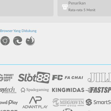
Penarikan
Rata-rata 5 Menit
Browser Yang Didukung