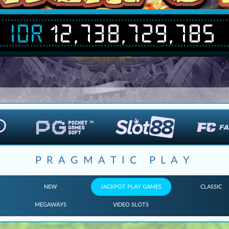
IDR
12,738,729,785
PRAGMATIC PLAY
NEW
JACKPOT PLAY GAMES
CLASSIC
MEGAWAYS
VIDEO SLOTS