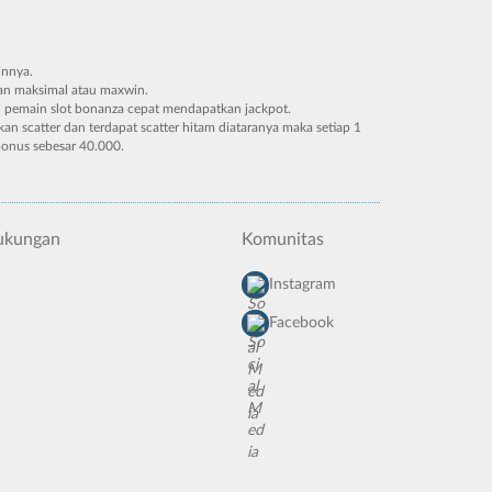
innya.
gan maksimal atau maxwin.
i pemain slot bonanza cepat mendapatkan jackpot.
an scatter dan terdapat scatter hitam diataranya maka setiap 1
onus sebesar 40.000.
ukungan
Komunitas
Instagram
Facebook