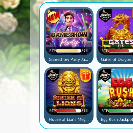
RTP
89%
RTP
Gameshow Party Jackpot Play
RTP
81%
RTP
House of Lions Megaways Jackpot Play