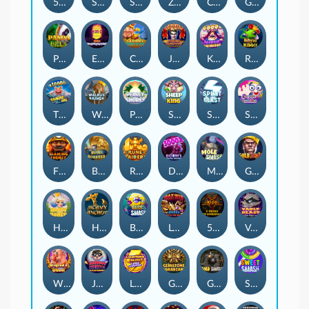
5 Star Coins: Hold & Win
Star Kingdom
Shaolin Panda Chaos Reels
Zeus Smash
Cash Inferno Sizzling Scatters
Golden Suns Chain Collect
Panda Bills
Eggsponential
Caishen's Temple of Gold
Joker Jackpots: Prize Mania
Kawaii Princess
Royal Ribbit
Thunder Hog Chaos Reels
Walrus King
Pearly Shores
Sheep King
Spirit Blast
Super Sundae
Flaming Frenzy
Bullet Bonanza
Rune Raiders
Doom's Digging Machine
Mole Smash
Gold Chain
Happy Honey
Heavy Anchor
Bass Smash
Legends: Battle for Earth
5 Rings of Darkness
Vault Blast Hold & Win
Wilfred's Wheel
Jackpot Heist: Daylight Robbery
Lightning Blitz: Supercharged
Gemstone Guardians
Gold Smash
Sweet Smash