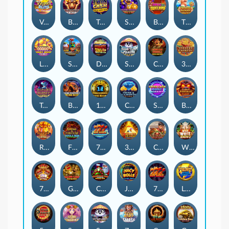
Vegas Blitz: Hold & Win
Buffalo Smash: Supercharged
Twin Cash: Hold & Win
Super Grand Link Express: Hold & Win
Break the Piggy Bank
The Great Jackpot Expedition
Lucky Seven Spin
Savanna Gold: Coin of the Wild
Dynamite Trail: Hold & Win
Shaolin Panda: Hold & Win
Cash On Wheels: Hold & Win
3 Golden Baskets: Treasure Tides
Treasure Journey: Genie`s Gold
Bank Busters: The Big Score
12 Treasures: Aztec Riches
Coins & Diamonds: Hold & Win
Super Cash Boost: Hold & Win
Buffalo Blaze: Wild Wealth
Roaming Wild Buffalo
Flame & Fortune: Hold & Win
777 Hot Reels: Supercharged
3 Pyramids of Gold: Hold & Win
Cash Maximus: Battle Arena
Wild White Rhino
777 Streak
Grand link express Hold and win
Christmas Link Express: Hold & Win
Juicy rolls : feature Frenzy
777 Hot Reels
Lightning Blitz: Chain Collect