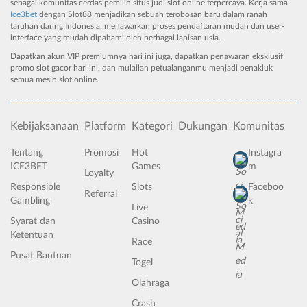
sebagai komunitas cerdas pemilih situs judi slot online terpercaya. Kerja sama
Ice3bet
dengan Slot88 menjadikan sebuah terobosan baru dalam ranah
taruhan daring Indonesia, menawarkan proses pendaftaran mudah dan user-
interface yang mudah dipahami oleh berbagai lapisan usia.
Dapatkan akun VIP premiumnya hari ini juga, dapatkan penawaran eksklusif
promo slot gacor hari ini, dan mulailah petualanganmu menjadi penakluk
semua mesin slot online.
Kebijaksanaan
Platform
Kategori
Dukungan
Komunitas
Tentang
Promosi
Hot
Instagra
ICE3BET
Games
m
Loyalty
Responsible
Slots
Faceboo
Referral
Gambling
k
Live
Syarat dan
Casino
Ketentuan
Race
Pusat Bantuan
Togel
Olahraga
Crash