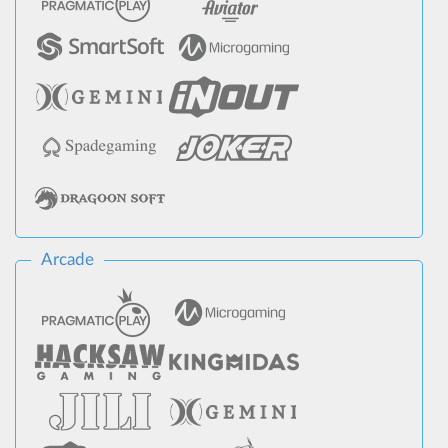
Arcade