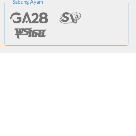
Sabung Ayam