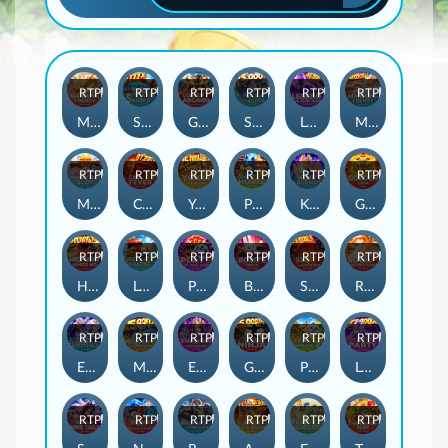
RTP
96%
RTP
82%
RTP
97%
RTP
96%
RTP
95%
RTP
91%
Mahjong Frenzy
Sharkalicious
Gods of Asgard
Sky Chasers
Legend of King Kong
Mahjong Frenzy : Tiles of Fortunes
RTP
97%
RTP
95%
RTP
97%
RTP
95%
RTP
98%
RTP
95%
Money Tree Slot
CNY Fever
Yokai Treasure
Paw House
Kirin Legends
Golden Lion
RTP
97%
RTP
97%
RTP
98%
RTP
95%
RTP
96%
RTP
97%
Highway Kings HD
Lost Paradise 2
Play If You Dare
Bozo's Trick
Sky Lantern
Royal Pastry Chef
RTP
97%
RTP
97%
RTP
96%
RTP
96%
RTP
96%
RTP
95%
Elementalist
Magic Lamp Carnival
Evil Queen Cauldron
Gate of Ninja
Paw House 2
Let's Party
RTP
96%
RTP
95%
RTP
98%
RTP
97%
RTP
95%
RTP
98%