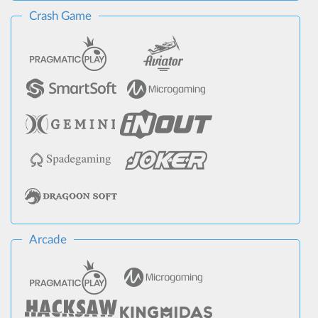
Crash Game
Arcade