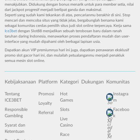
menakjubkan. Didukung dengan bonus menarik untuk para member setia, nilai
dari jackpot progresif menjadi berlipat ganda dan maksimal.
Seperti yang sudah kami tekankan di atas, pencarianmu berakhir di sini. Stop
mencari dan mencoba situs yang tidak jelas, bergabunglah bersama kami
sebagai komunitas cerdas pemilih situs judi slot online terpercaya. Kerja sama
Ice3bet
dengan Slot88 menjadikan sebuah terobosan baru dalam ranah
taruhan daring Indonesia, menawarkan proses pendaftaran mudah dan user-
interface yang mudah dipahami oleh berbagai lapisan usia.
Dapatkan akun VIP premiumnya hari ini juga, dapatkan penawaran eksklusif
promo slot gacor hari ini, dan mulailah petualanganmu menjadi penakluk
semua mesin slot online.
Kebijaksanaan
Platform
Kategori
Dukungan
Komunitas
Tentang
Promosi
Hot
Instagra
ICE3BET
Games
m
Loyalty
Responsible
Slots
Faceboo
Referral
Gambling
k
Live
Syarat dan
Casino
Ketentuan
Race