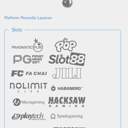
Platform Penyedia Layanan
Slots