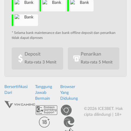
* Selama bank maintenance dan bank offline deposit dan penarikan
tidak dapat diproses
Deposit
Penarikan
Rata-rata 3 Menit
Rata-rata 5 Menit
Bersertifikasi
Tanggung
Browser
Dari
Jawab
Yang
Bermain
Didukung
©2026 ICE3BET. Hak
cipta dilindungi | 18+