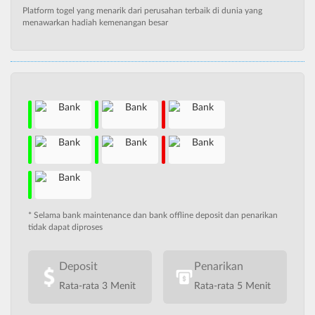
Platform togel yang menarik dari perusahan terbaik di dunia yang
menawarkan hadiah kemenangan besar
* Selama bank maintenance dan bank offline deposit dan penarikan
tidak dapat diproses
Deposit
Penarikan
Rata-rata 3 Menit
Rata-rata 5 Menit