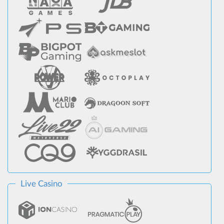
Live Casino