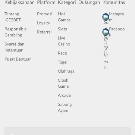
Kebijaksanaan
Platform
Kategori
Dukungan
Komunitas
Tentang
Promosi
Hot
Instagra
ICE3BET
Games
m
Loyalty
Responsible
Slots
Faceboo
Referral
Gambling
k
Live
Syarat dan
Casino
Ketentuan
Race
Pusat Bantuan
Togel
Olahraga
Crash
Game
Arcade
Sabung
Ayam