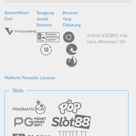
Bersertifikasi
Tanggung
Browser
Dari
Jawab
Yang
Bermain
Didukung
©2026 ICE3BET. Hak
cipta dilindungi | 18+
Platform Penyedia Layanan
Slots