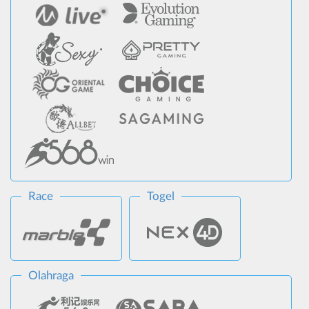
Race
Togel
Olahraga