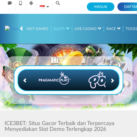
MASUK
DAFTAR
IDR
12,699,923,
HOT GAMES
SLOTS
LIVE CASINO
RACE
TOGE
ICE3BET: Situs Gacor Terbaik dan Terpercaya
Menyediakan Slot Demo Terlengkap 2026