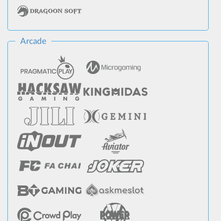
Arcade