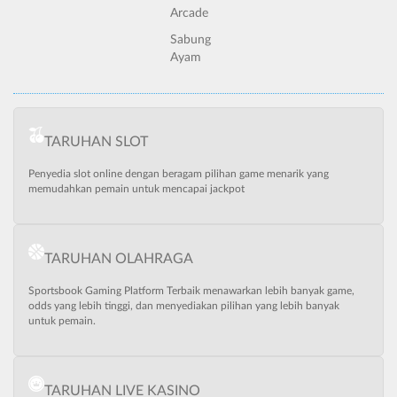
Arcade
Sabung
Ayam
TARUHAN SLOT
Penyedia slot online dengan beragam pilihan game menarik yang
memudahkan pemain untuk mencapai jackpot
TARUHAN OLAHRAGA
Sportsbook Gaming Platform Terbaik menawarkan lebih banyak game,
odds yang lebih tinggi, dan menyediakan pilihan yang lebih banyak
untuk pemain.
TARUHAN LIVE KASINO