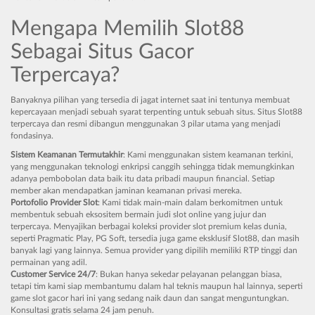
Mengapa Memilih Slot88
Sebagai Situs Gacor
Terpercaya?
Banyaknya pilihan yang tersedia di jagat internet saat ini tentunya membuat
kepercayaan menjadi sebuah syarat terpenting untuk sebuah situs. Situs Slot88
terpercaya dan resmi dibangun menggunakan 3 pilar utama yang menjadi
fondasinya.
Sistem Keamanan Termutakhir
: Kami menggunakan sistem keamanan terkini,
yang menggunakan teknologi enkripsi canggih sehingga tidak memungkinkan
adanya pembobolan data baik itu data pribadi maupun financial. Setiap
member akan mendapatkan jaminan keamanan privasi mereka.
Portofolio Provider Slot
: Kami tidak main-main dalam berkomitmen untuk
membentuk sebuah eksositem bermain judi slot online yang jujur dan
terpercaya. Menyajikan berbagai koleksi provider slot premium kelas dunia,
seperti Pragmatic Play, PG Soft, tersedia juga game eksklusif Slot88, dan masih
banyak lagi yang lainnya. Semua provider yang dipilih memiliki RTP tinggi dan
permainan yang adil.
Customer Service 24/7
: Bukan hanya sekedar pelayanan pelanggan biasa,
tetapi tim kami siap membantumu dalam hal teknis maupun hal lainnya, seperti
game slot gacor hari ini yang sedang naik daun dan sangat menguntungkan.
Konsultasi gratis selama 24 jam penuh.