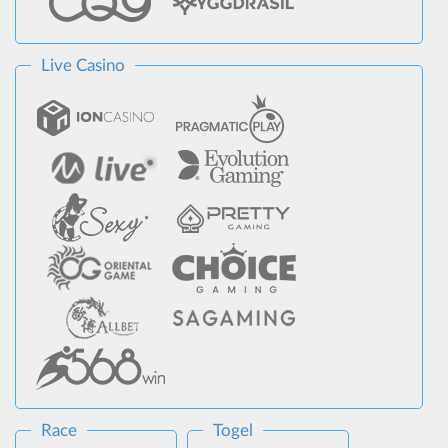
Live Casino
Race
Togel