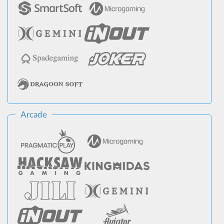
Arcade