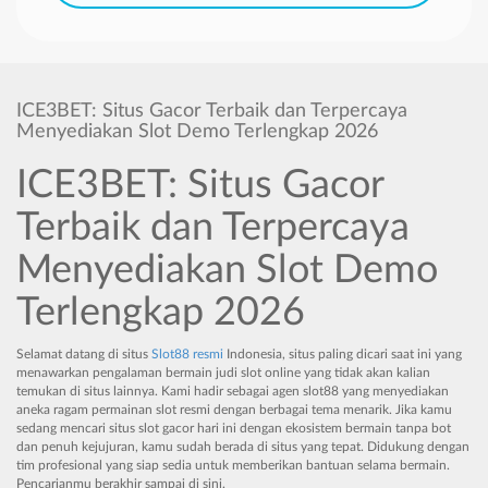
ICE3BET: Situs Gacor Terbaik dan Terpercaya
Menyediakan Slot Demo Terlengkap 2026
ICE3BET: Situs Gacor
Terbaik dan Terpercaya
Menyediakan Slot Demo
Terlengkap 2026
Selamat datang di situs
Slot88 resmi
Indonesia, situs paling dicari saat ini yang
menawarkan pengalaman bermain judi slot online yang tidak akan kalian
temukan di situs lainnya. Kami hadir sebagai agen slot88 yang menyediakan
aneka ragam permainan slot resmi dengan berbagai tema menarik. Jika kamu
sedang mencari situs slot gacor hari ini dengan ekosistem bermain tanpa bot
dan penuh kejujuran, kamu sudah berada di situs yang tepat. Didukung dengan
tim profesional yang siap sedia untuk memberikan bantuan selama bermain.
Pencarianmu berakhir sampai di sini.