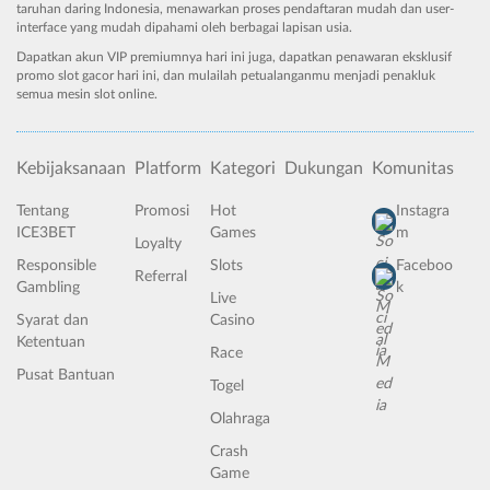
taruhan daring Indonesia, menawarkan proses pendaftaran mudah dan user-
interface yang mudah dipahami oleh berbagai lapisan usia.
Dapatkan akun VIP premiumnya hari ini juga, dapatkan penawaran eksklusif
promo slot gacor hari ini, dan mulailah petualanganmu menjadi penakluk
semua mesin slot online.
Kebijaksanaan
Platform
Kategori
Dukungan
Komunitas
Tentang
Promosi
Hot
Instagra
ICE3BET
Games
m
Loyalty
Responsible
Slots
Faceboo
Referral
Gambling
k
Live
Syarat dan
Casino
Ketentuan
Race
Pusat Bantuan
Togel
Olahraga
Crash
Game