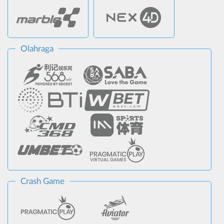
Olahraga
Crash Game