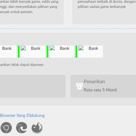
rkan lebih banyak game, odds yang
perusahaan terbaik di dunia, dengan
tinggi, dan menyediakan pilihan yang
pilihan variasi game terbanyak
banyak untuk pemain.
arikan tidak dapat diproses
Penarikan
Rata-rata 5 Menit
Browser Yang Didukung