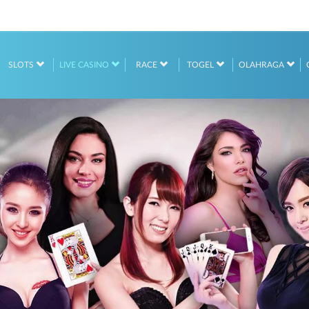
SLOTS
LIVE CASINO
RACE
TOGEL
OLAHRAGA