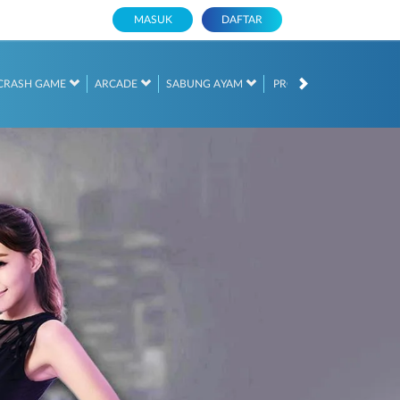
MASUK
DAFTAR
PROMOSI
CRASH GAME
ARCADE
SABUNG AYAM