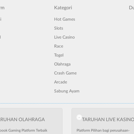
rm
Kategori
D
i
Hot Games
Slots
l
Live Casino
Race
Togel
Olahraga
Crash Game
Arcade
Sabung Ayam
ARUHAN OLAHRAGA
TARUHAN LIVE KASIN
book Gaming Platform Terbaik
Platform Pilihan bagi perusahaan-