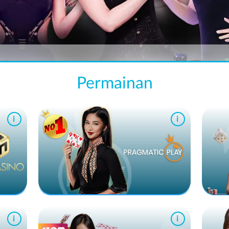
Permainan
i
i
i
i