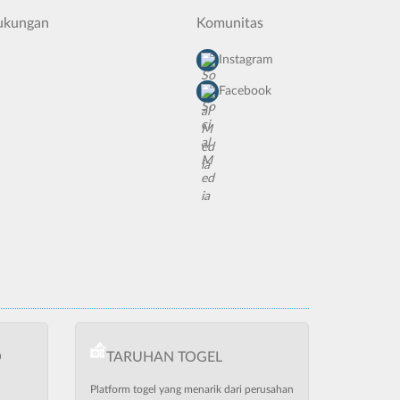
ukungan
Komunitas
Instagram
Facebook
O
TARUHAN TOGEL
Platform togel yang menarik dari perusahan