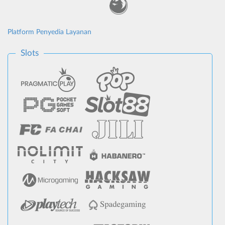
Platform Penyedia Layanan
Slots