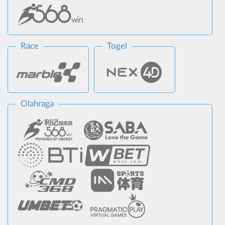
Race
Togel
Olahraga