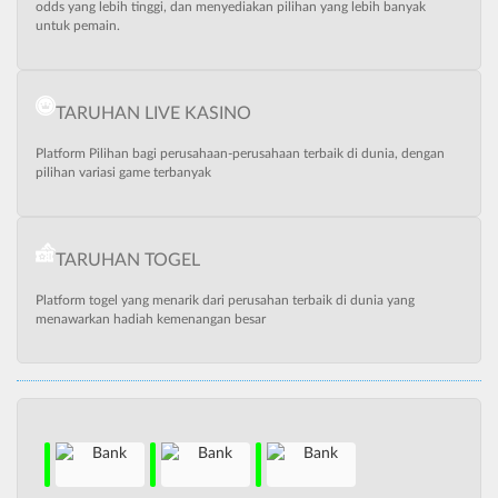
odds yang lebih tinggi, dan menyediakan pilihan yang lebih banyak
untuk pemain.
TARUHAN LIVE KASINO
Platform Pilihan bagi perusahaan-perusahaan terbaik di dunia, dengan
pilihan variasi game terbanyak
TARUHAN TOGEL
Platform togel yang menarik dari perusahan terbaik di dunia yang
menawarkan hadiah kemenangan besar