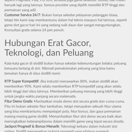
seperti Pragmatic Play, PG Soft, tersedia juga game eksklusif Slot88, dan masih
banyak lagi yang lainnya. Semua provider yang dipilih memiliki RTP tinggi dan
permainan yang adil.
Customer Service 24/7
: Bukan hanya sekedar pelayanan pelanggan biasa,
tetapi tim kami siap membantumu dalam hal teknis maupun hal lainnya, seperti
game slot gacor hari ini yang sedang naik daun dan sangat menguntungkan.
Konsultasi gratis selama 24 jam penuh.
Hubungan Erat Gacor,
Teknologi, dan Peluang
Kata-kata gacor di slot88 bukan hanya sekedar keberuntungan belaka; peluang
bersuara lantang di sini. Nikmati pemaksimalan peluang yang bisa kamu
temukan hanya di situs slot88 resmi:
RTP Super Kompetitif
: Jika industri menawarkan 80%, makan slot88 akan
memberikan 90%. Kami selalu memberikan RTP kompetitif yang akan selalu
lebih tinggi dari situs lainnya. Memberikan peluang menang yang lebih tinggi
untuk jangka waktu panjang secara matematis.
Fitur Demo Gratis
: Manfaatkan mode demo slot secara gratis dan cuma-cuma.
Fitu ini bukan sekedar fitur tambahan, tetapi merupakan sebuah fitur utama
yang bisa membantumu mempelajari pola, fitur bonus, dan gaya permainan
masing-masing game slot88. Memanfaatkan fitur slot demo secara baik akan
meningkatkan keterampilanmu dalam memilih game yang tepat secara drastis.
Jackpot Progresif & Bonus Menarik
: Teknologi terbaru dalam industri slot
online, Slot88 menawarkan jackpot progresif yang nilainya sungguh