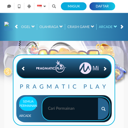
MASUK
DAFTAR
RACE
TOGEL
OLAHRAGA
CRASH GAME
ARCADE
SA
PRAGMATIC PLAY
SEMUA
PERMAINAN
ARCADE